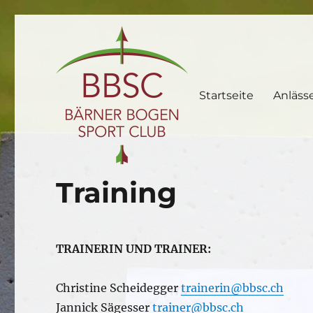
Startseite
Anläss
BBSC.ch
Training
TRAINERIN UND TRAINER:
Christine Scheidegger
trainerin@bbsc.ch
Jannick Sägesser
trainer@bbsc.ch