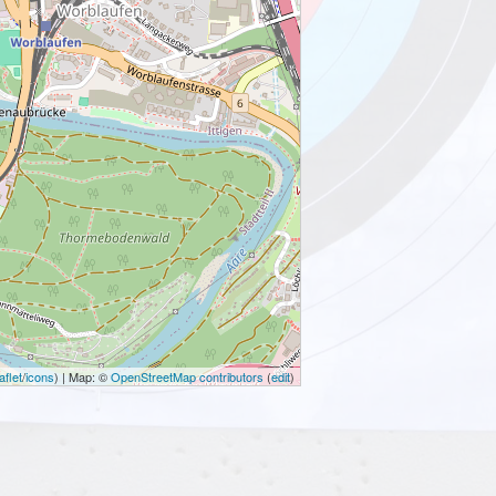
aflet
/
icons
) | Map: ©
OpenStreetMap contributors
(
edit
)