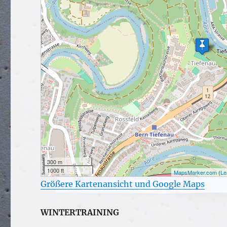
300 m
1000 ft
MapsMarker.com
(
Le
Größere Kartenansicht und Google Maps
WINTERTRAINING